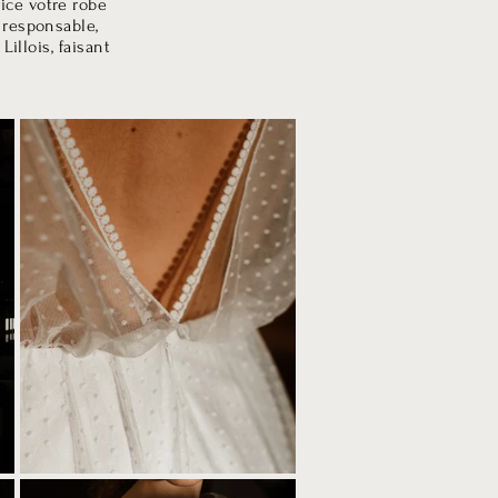
ice votre robe
 responsable,
illois, faisant