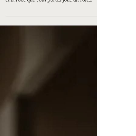
moments les plus mémorables de votre vie,
et la robe que vous portez joue un rôle
central dans ...