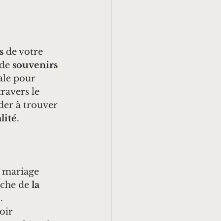
s
 de votre 
de 
souvenirs 
ale pour 
ravers le 
der à trouver 
lité
.
e mariage 
che de 
la 
e
. 
oir 