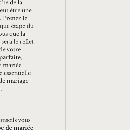
che de 
la 
peut être une 
 Prenez le 
que étape du 
ous que la 
sera le reflet 
de votre 
parfaite
, 
e mariée 
 essentielle 
 de mariage 
e
.
nseils vous 
be de mariée 