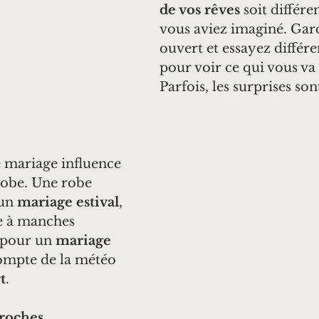
de vos rêves
 soit différe
vous aviez imaginé. Gard
ouvert et essayez différen
pour voir ce qui vous va 
Parfois, les surprises sont
e mariage influence 
robe. Une robe 
un 
mariage estival
, 
e à manches 
 pour un 
mariage 
ompte de la météo 
t
.
proches