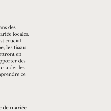
ans des 
riée locales. 
st crucial 
pe
, 
les tissus
ttront en 
apporter des 
ur aider les 
mprendre ce 
e de mariée 