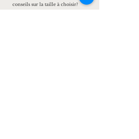
conseils sur la taille à choisir?
Réservez votre créneau
d'essayage sur notre page de
réservation
"Essayage Collection
Accessoires"
Rendez-vous
Contact