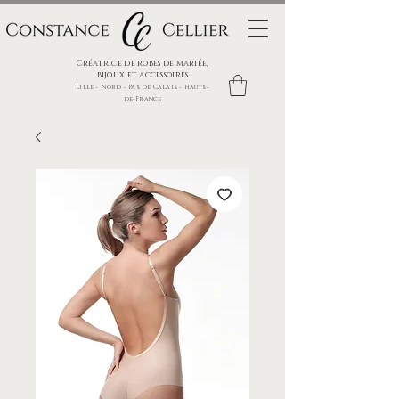
Créatrice de robes de mariée,
bijoux et accessoires
Lille - Nord - Pas de Calais - Hauts-
de-France