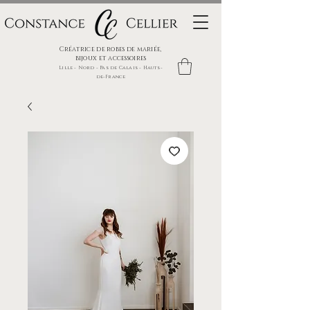
Créatrice de robes de mariée,
bijoux et accessoires
Lille - Nord - Pas de Calais - Hauts-
de-France