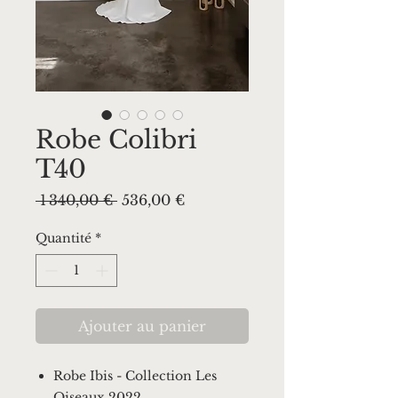
Robe Colibri
T40
Prix
Prix
 1 340,00 € 
536,00 €
original
promotionnel
Quantité
*
Ajouter au panier
Robe Ibis - Collection Les
Oiseaux 2022