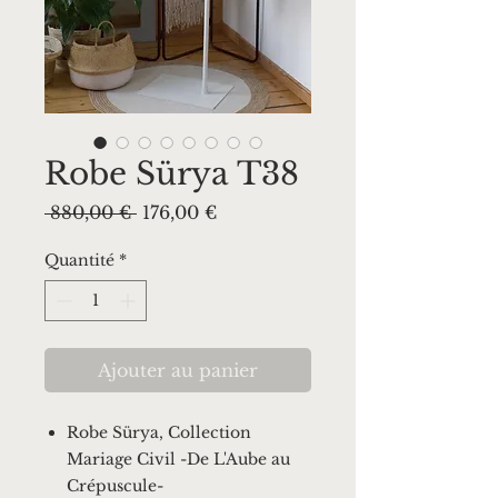
Robe Sürya T38
Prix
Prix
 880,00 € 
176,00 €
original
promotionnel
Quantité
*
Ajouter au panier
Robe Sürya, Collection
Mariage Civil -De L'Aube au
Crépuscule-